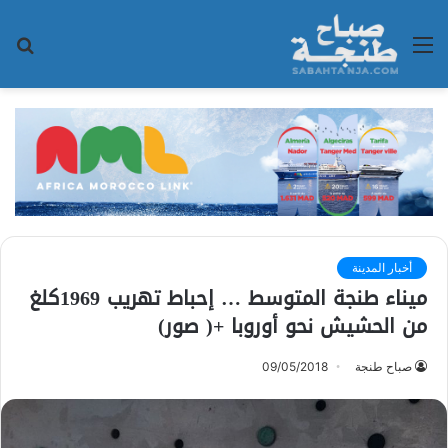
القائمة
بح
عن
أخبار المدينة
ميناء طنجة المتوسط … إحباط تهريب 1969كلغ
من الحشيش نحو أوروبا +( صور)
صباح طنجة
09/05/2018