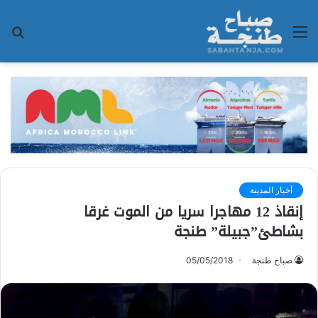
القائمة
بح
عن
أخبار المدينة
إنقاذ 12 مهاجرا سريا من الموت غرقا
بشاطئ”جبيلة” طنجة
صباح طنجة
05/05/2018