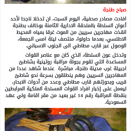
صباح طنجة
افادت مصادر صحفية، اليوم السبت، ان تدخلا ناجحا لأحد
أعوان السلطة بالملحقة الادارية الثامنة بوخالف بطنجة
انقذت مهاجرين سريين من الموت غرقا بمياه المحيط
الاطلسي، بعدما حاولوا، منتصف ليلة امس الجمعة،
الوصول عبر قارب مطاطي الى الجنوب الاسباني.
وتدخل عون السلطة، الذي كان مع عناصر القوات
المساعدة التي تقوم بجولة مراقبة روتينية بشاطئ
اجبيلة غرب مدينة طنجة، مباشرة عندما شاهد عددا من
المهاجرين السريين وهم ينطلقون بسرعة نحو شاطئ
قريب وبحوزتهم قارب مطاطي وعدد من أدوات الابحار،
ليعمل على إخبار افراد القوات المسلحة الملكية المرابطين
بنقطة المراقبة رقم 14 غير بعيد من مقر اقامة ولي عهد
السعودية.