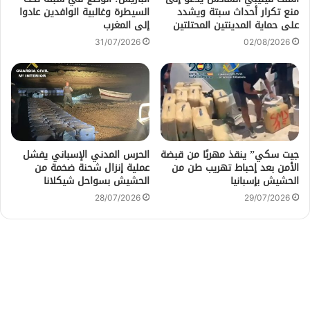
منع تكرار أحداث سبتة ويشدد
السيطرة وغالبية الوافدين عادوا
على حماية المدينتين المحتلتين
إلى المغرب
31/07/2026
02/08/2026
جيت سكي” ينقذ مهربًا من قبضة
الحرس المدني الإسباني يفشل
الأمن بعد إحباط تهريب طن من
عملية إنزال شحنة ضخمة من
الحشيش بإسبانيا
الحشيش بسواحل شيكلانا
28/07/2026
29/07/2026