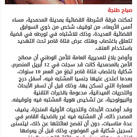
صباح طنجة
تمكنت فرقة الشرطة القضائية بمدينة المحمدية، مساء
أمس الأربعاء، من توقيف شخص من ذوي السوابق
القضائية العديدة، وذلك للاشتباه في تورطه في قضية
تتعلق باغتصاب وهتك عرض فتاة قاصر تحت التهديد
باستخدام العنف.
وأوضح بلاغ للمديرية العامة للأمن الوطني أن مصالح
الأمن بالمحمدية كانت قد سجلت في 12 أبريل المنصرم،
شكاية باغتصاب فتاة قاصر تبلغ من العمر 10 سنوات،
بعدما اعتدى عليها جنسيا المشتبه فيه، أسفل درج
العمارة التي تسكن بها، وذلك قبل أن تسفر الأبحاث
والتحريات الميدانية، مدعومة بالخبرات التقنية
والبيولوجية، عن تشخيص هوية المشتبه فيه وتوقيفه.
وقد أوضحت الأبحاث والتحريات الأولية المنجزة، يضيف
المصدر ذاته، أن المشتبه فيه غرر بالضحية القاصر في
عدة مناسبات، دون أن تفصح لعائلتها عن ذلك، ليتسنى
تسجيل شكاية في الموضوع، وذلك قبل أن يعرضها