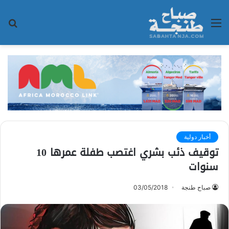
القائمة
بح
عن
أخبار دولية
توقيف ذئب بشري اغتصب طفلة عمرها 10
سنوات
صباح طنجة
03/05/2018