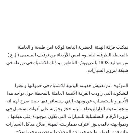
تمكنت فرقة الهيئة الحضرية التابعة لولاية امن طنجة و العاملة
بالمحطة الطرقية ليلة يوم امس الأربعاء من توقيف المسمى ( إ. ع )
من مواليد 1993 بالدريويش الناظور . و ذلك للاشتباه في تورطه في
شبكة لتزوير السيارات .
الموقوف تم تفتيش حقيبته اليدوية للاشتباه في حمولتها و نظرا
للشكوك التي راودت الفرقة الامنية العاملة بالمحطة حول تواجد هذا
الأخير و باستفساره عن وجهته التي سيسافر فيها حيث صرح لهم انه
متجه لمدينة الدارالبيضاء ، ليتم حجز بحوزته على أدوات تستعمل في
تزوير الأرقام التسلسلية للسيارات التي تكون موجودة على هيكلها ،
وبمواجهته بالمحجوز اعترف بممارسته لمهنة إصلاح هياكل السيارات
و انه قدم للعمل بطنجة في احد المحلات المتخصصة في إصلاح