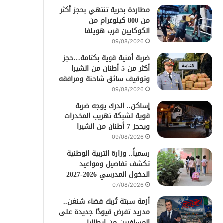
مطاردة بحرية تنتهي بحجز أكثر
من 800 كيلوغرام من
الكوكايين قرب هويلفا
09/08/2026
ضربة أمنية قوية بكتامة…حجز
أكثر من 5 أطنان من الشيرا
وتوقيف سائق شاحنة ومرافقه
09/08/2026
إساكن.. الدرك يوجه ضربة
قوية لشبكة تهريب المخدرات
ويحجز 7 أطنان من الشيرا
09/08/2026
رسمياً.. وزارة التربية الوطنية
تكشف تفاصيل ومواعيد
الدخول المدرسي 2026-2027
07/08/2026
أزمة سبتة تُربك فضاء شنغن..
مدريد تفرض قيودًا جديدة على
المسافرين من إيطاليا