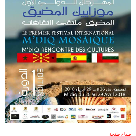
صباح طنجة