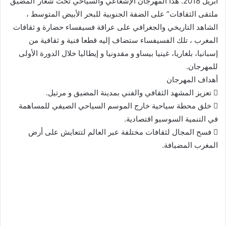
أبريل 2018. هذا المهرجان الإشعاعي والسياحي تحت شعار”المضيق
ملتقى الثقافات” على الضفة الجنوبية للبحر الأبيض المتوسط ،
الشاهد التاريخي والجغرافي على عراقة فسيفساء حضارة و ثقافات
المغرب ، تلك الفسيفساء ستضاف إليه قطعا فنية و ثقافية من
إسبانيا، بلغاريا، غينيا بيساو و مقدونيا و إيطاليا خلال الدورة الأولى
للمهرجان.
أهداف المهرجان
 تعزيز المشهد الثقافي والفني بمدينة المضيق و مرتيل.
 خلق محطة سياحية خارج الموسم السياحي الصيفي للمساهمة
في التنمية السوسيو اقتصادية.
 فسح المجال لثقافات مختلفة عبر العالم لتتعايش على أرض
المغرب المضيافة.