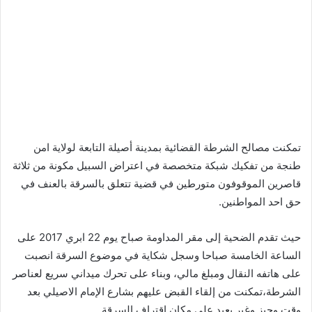
تمكنت مصالح الشرطة القضائية بمدينة أصيلة التابعة لولاية امن
طنجة من تفكيك شبكة متخصصة في اعتراض السبيل مكونة من ثلاثة
قاصرين الموقوفون متورطين في قضية تتعلق بالسرقة بالعنف في
حق احد المواطنين.
حيث تقدم الضحية إلى مقر المداومة صباح يوم 22 ابري 2017 على
الساعة الخامسة صباحا وسجل شكاية في موضوع السرقة انصبت
على هاتفه النقال ومبلغ مالي، وبناء على تحرك ميداني سريع لعناصر
الشرطة،تمكنت من إلقاء القبض عليهم بشارع الإمام الاصيلي بعد
وقت وجيز وغير بعيد على مكان اقتراف السرقة.