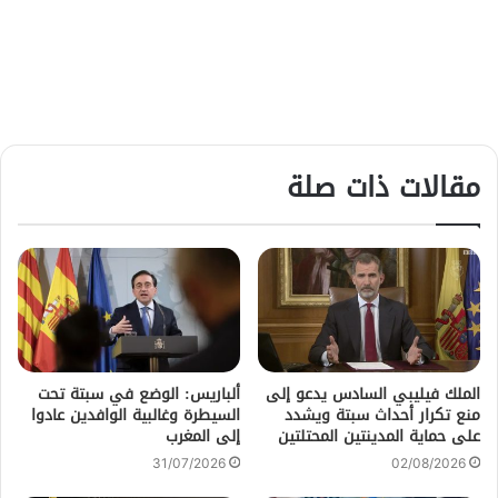
مقالات ذات صلة
الملك فيليبي السادس يدعو إلى
ألباريس: الوضع في سبتة تحت
منع تكرار أحداث سبتة ويشدد
السيطرة وغالبية الوافدين عادوا
على حماية المدينتين المحتلتين
إلى المغرب
31/07/2026
02/08/2026