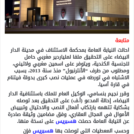
متابعة
احالت النيابة العامة بمحكمة الاستئناف في مدينة الدار
البيضاء على التحقيق ملفا لملياردير مغربي حامل
للجنسية الكندية، ويتوفر على اسمين مغربي ولاتيني،
ومطلوب من طرف “الأنترنبول” منذ سنة 2013، بسبب
الاشتباه في تورطه في عمليات نصب كبرى بدولة فيتنام
في قارة آسيا.
وقرر نجيم بنسامي، الوكيل العام للملك باستئنافية الدار
البيضاء، إحالة المدعو (أ.ف) على التحقيق بعد توصله
بشكاية تتهمه بارتكاب أفعال النصب والاحتيال وتبييض
الأموال في المجال العقاري، وفق مضامين وثيقة صادرة
عن النيابة العامة حصلت
هسبريس
على نسخة منها.
وحسب المعطيات التي توصلت بها
هسبريس
فإن