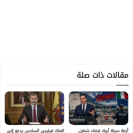
مقالات ذات صلة
أزمة سبتة تُربك فضاء شنغن..
الملك فيليبي السادس يدعو إلى