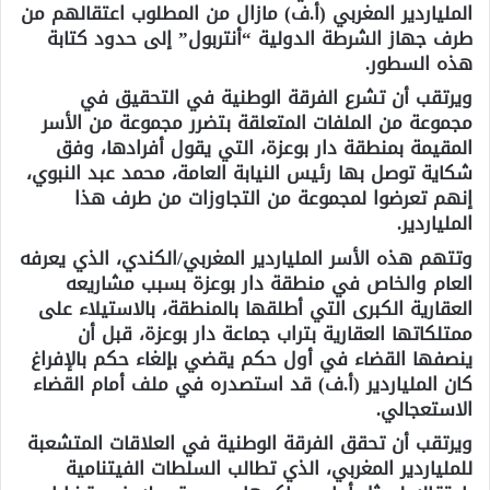
الملياردير المغربي (أ.ف) مازال من المطلوب اعتقالهم من
طرف جهاز الشرطة الدولية “أنتربول” إلى حدود كتابة
هذه السطور.
ويرتقب أن تشرع الفرقة الوطنية في التحقيق في
مجموعة من الملفات المتعلقة بتضرر مجموعة من الأسر
المقيمة بمنطقة دار بوعزة، التي يقول أفرادها، وفق
شكاية توصل بها رئيس النيابة العامة، محمد عبد النبوي،
إنهم تعرضوا لمجموعة من التجاوزات من طرف هذا
الملياردير.
وتتهم هذه الأسر الملياردير المغربي/الكندي، الذي يعرفه
العام والخاص في منطقة دار بوعزة بسبب مشاريعه
العقارية الكبرى التي أطلقها بالمنطقة، بالاستيلاء على
ممتلكاتها العقارية بتراب جماعة دار بوعزة، قبل أن
ينصفها القضاء في أول حكم يقضي بإلغاء حكم بالإفراغ
كان الملياردير (أ.ف) قد استصدره في ملف أمام القضاء
الاستعجالي.
ويرتقب أن تحقق الفرقة الوطنية في العلاقات المتشعبة
للملياردير المغربي، الذي تطالب السلطات الفيتنامية