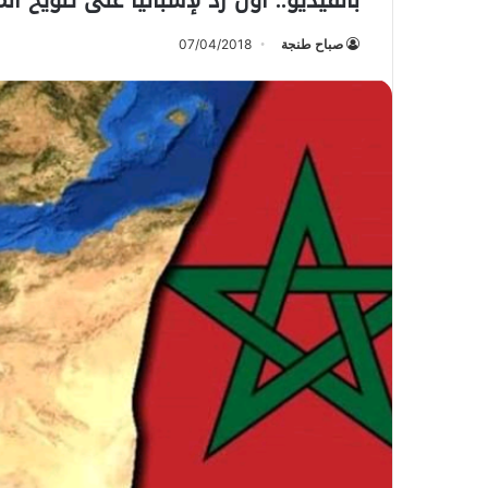
بالفيديو.. أول رد لإسبانيا على تلويح ال
صباح طنجة
07/04/2018