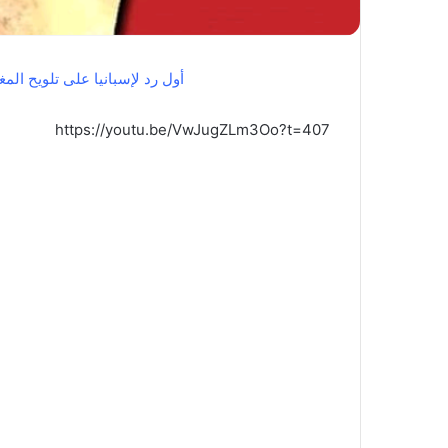
أول رد لإسبانيا على تلويح ال
https://youtu.be/VwJugZLm3Oo?t=407