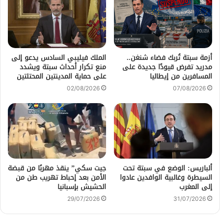
أزمة سبتة تُربك فضاء شنغن..
الملك فيليبي السادس يدعو إلى
مدريد تفرض قيودًا جديدة على
منع تكرار أحداث سبتة ويشدد
المسافرين من إيطاليا
على حماية المدينتين المحتلتين
02/08/2026
07/08/2026
ألباريس: الوضع في سبتة تحت
جيت سكي” ينقذ مهربًا من قبضة
السيطرة وغالبية الوافدين عادوا
الأمن بعد إحباط تهريب طن من
إلى المغرب
الحشيش بإسبانيا
29/07/2026
31/07/2026