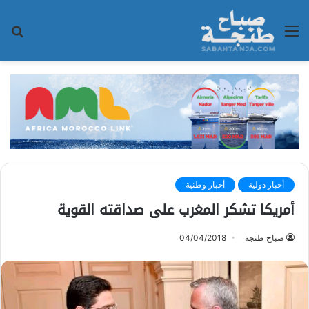
القائمة
بح
عن
أخبار دولية
أخبار وطنية
أمريكا تشكر المغرب على صداقته القوية‬
صباح طنجة
04/04/2018