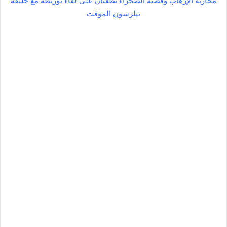
محاربة الإرهاب وقضية الصحراء تطغيان على لقاء بوريطة مع خليفة
تيلرسون المؤقت