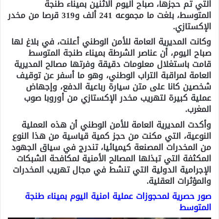
التي تم حجزها، صباح اليوم الاثنين بميناء طنجة
المتوسط، بلغت ما مجموعه 241 ألف و319 قرصا من مخدر
الإكستازي.
وكانت المديرية العامة للأمن الوطني أعلنت، في بلاغ لها
صباح اليوم، أن عناصر الشرطة بميناء طنجة المتوسط
قامت باستغلال معلومات دقيقة وفرتها مصالح المديرية
العامة لمراقبة التراب الوطني، وهو ما أسفر عن توقيف
شخصين كانا على متن سيارة رباعية الدفع، وإجهاض
عملية كبيرة لتهريب مخدر الإكستازي من أوروبا صوب
المغرب.
وأكدت المديرية العامة للأمن الوطني أن هذه العملية
النوعية، التي مكنت من حجز كمية قياسية من هذا النوع
من المخدرات المصنعة كيميائيا، تندرج في سياق الجهود
المكثفة التي تبذلها المصالح الأمنية لمكافحة الشبكات
الإجرامية الدولية التي تنشط في مجال تهريب المخدرات
والمؤثرات العقلية.
صور حصرية لمحجوزات عملية امنية اليوم بميناء طنجة
المتوسط