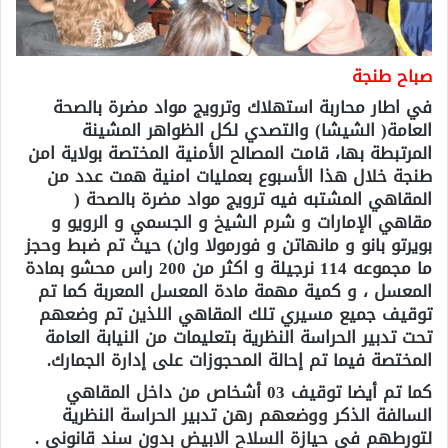
صباح طنجة
في اطار محاربة استهلاك وترويج مواد مضرة بالصحة
العامة( الشيشا) والتصدي لكل الظواهر المشينة
المرتبطة بها، قامت المصالح الأمنية المختصة بولاية امن
طنجة خلال هذا الأسبوع بعمليات امنية همت عدد من
المقاهي المشتبه فيه ترويج مواد مضرة بالصحة (
مقاهي الإمارات و شرم الشيخ و الجسمي و الرويو و
بويرتو بانو و مانهاتن و فورمولا وان) حيث تم ضبط وحجز
ما مجموعه 114 نرجيلة و اكثر من 200 راس محشو بمادة
المعسل ، و كمية مهمة مادة المعسل المعربة كما تم
توقيف جميع مسيري تلك المقاهي اللذين تم وضعهم
تحت تدبير الحراسة النظرية بتعليمات من النيابة العامة
المختصة فيما تم إحالة المحجوزات على إدارة الجمارك.
كما تم أيضا توقيف 03 أشخاص من داخل المقاهي
السالفة الذكر ووضعهم رهن تدبير الحراسة النظرية
لتورطهم في حيازة السلاح الابيض بدون سند قانوني .