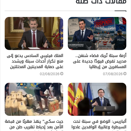
مقالات ذات صلة
أزمة سبتة تُربك فضاء شنغن..
الملك فيليبي السادس يدعو إلى
مدريد تفرض قيودًا جديدة على
منع تكرار أحداث سبتة ويشدد
المسافرين من إيطاليا
على حماية المدينتين المحتلتين
02/08/2026
07/08/2026
ألباريس: الوضع في سبتة تحت
جيت سكي” ينقذ مهربًا من قبضة
السيطرة وغالبية الوافدين عادوا
الأمن بعد إحباط تهريب طن من