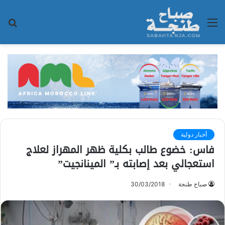
القائمة
بح
عن
أخبار دولية
فاس: خضوع طالب بكلية ظهر المهراز لعلاج
استعجالي بعد إصابته بـ” المينانجيت”
صباح طنجة
30/03/2018