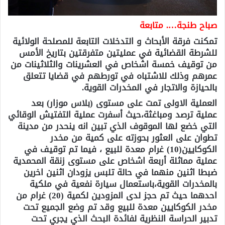
صباح طنجة…. متابعة
تمكنت فرقة الأبحاث و التدخلات التابعة للمصلحة الولائية
للشرطة القضائية في عمليتين متفرقتين بتاريخ الأمس
من توقيف خمسة اشخاص في العشرينات والثلاثينات من
عمرهم وذلك للاشتباه في تورطهم في قضايا تتعلق
بالحيازة والاتجار في المخدرات القوية.
العملية الاولى تمت على مستوى (بلاس موزار) بعد
عملية ترصد ومباغثة،حيث أسفرت عملية التفتيش الوقائي
التي خضع لها الموقوف الذي تبين انه ينحدر من مدينة
تطوان على العثور بحوزته على كمية من مخدر
الكوكايين(10) غرام معدة للبيع ، فيما تم توقيف في
عملية مماثلة أربعة اشخاص على مستوى زنقة المحمدية
ضبطا اثنين منهما في حالة تلبس يزودان اثنين اخرين
بالمخدرات القوية،باستعمال سيارة نفعية في ملكية
احدهما حيث تم حجز لدى المزودين لكمية (20) غرام من
مخدر الكوكايين معدة للبيع وقد تم وضع الجميع تحت
تدبير الحراسة النظرية لفائدة البحث الذي يجري تحت