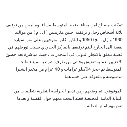
تمكنت مصالح امن ميناء طنجة المتوسط مساء يوم امس من توقيف
ثلاثة أشخاص رجل و برفقته أختين مغربيتين ( ل . م ) من مواليد
1960 و ( ل . مح) 1950 و اللذين كانوا متوجهين على متن سيارة
نفعية الى الخارج ليتم توقيفها بالمركز الحدودي بسبب تورطهم في
قضية تتعلق بالاتجار الدولي في المخدرات ، حيث مباشرة بعد خضوع
الاختيين لعملية تفتيش وقائي من طرف شرطية بميناء طنجة
المتوسط تم حجز 04كيلو غرامات و 40 غرام من مخدر الشيرا
مدسوسة و ملفوفة على جسدهما .
الموقوفون تم وضعهم رهن تدبير الحراسة النظرية بتعليمات من
النيابة العامة المختصة قصد البحث معهم حول القضية و بعدها
تقديمهم امام العدالة .