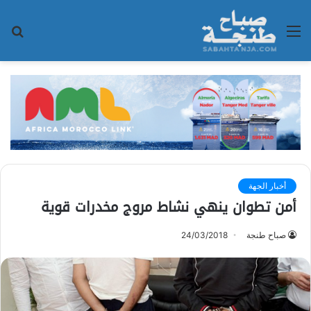
القائمة
بح
عن
أخبار الجهة
أمن تطوان ينهي نشاط مروج مخدرات قوية ‎
صباح طنجة
24/03/2018