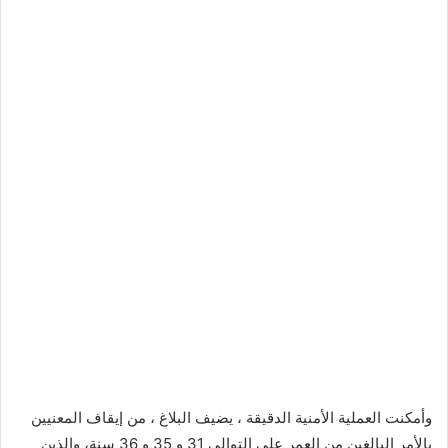
وأمكنت العملية الأمنية الدقيقة ، يضيف البلاغ ، من إيقاف المعنيين
بالأمر البالغين من العمر على التوالي 31 و 35 و 36 سنة، والذين