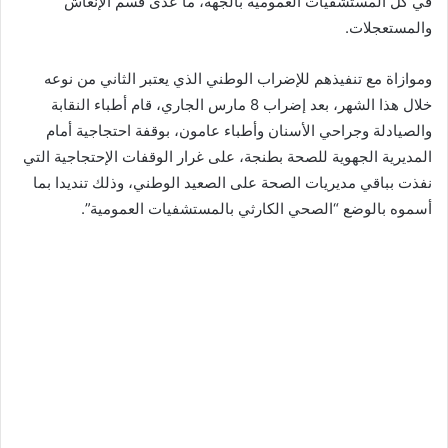
في كل المستشفيات العمومية بالجهة، ما عدى قسم الإنعاش
والمستعجلات.
وموازاة مع تنفيذهم للإضراب الوطني الذي يعتبر الثاني من نوعه
خلال هذا الشهر، بعد إضراب 8 مارس الجاري، قام أطباء النقابة
والصيادلة وجراحي الأسنان وأطباء عامون، بوقفة احتجاجية أمام
المديرية الجهوية للصحة بطنجة، على غرار الوقفات الإحتجاجية التي
نفذت بباقي مديريات الصحة على الصعيد الوطني، وذلك تنديدا بما
أسموه بالوضع “الصحي الكارثي بالمستشفيات العمومية”.