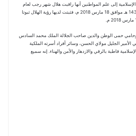
الإسلامية إلى علم المواطنين أنها راقبت هلال شهر رجب لعام
1439 هجرية، بعد مغرب يوم الأحد 29 جمادى الثانية 1439 هـ موافق 18 مارس 2018 م، فثبتت لديها رؤية الهلال ثبوتا
ين وحامي حمى الوطن والدين صاحب الجلالة الملك محمد السادس
الأمير الجليل مولاي الحسن، وسائر أفراد أسرته الملكية
سلامية قاطبة بالرقي والازدهار والأمن والهناء. إنه سميع