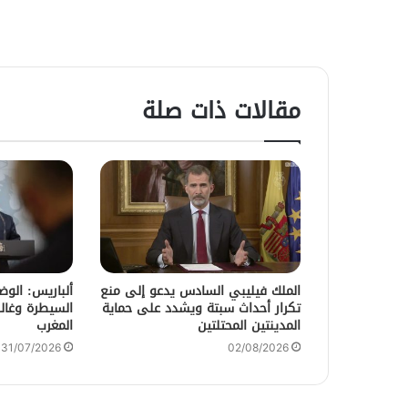
مقالات ذات صلة
الملك فيليبي السادس يدعو إلى منع
ألباريس: الو
تكرار أحداث سبتة ويشدد على حماية
السيطرة وغالب
المدينتين المحتلتين
المغرب
31/07/2026
02/08/2026