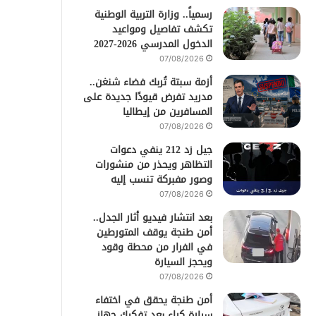
رسمياً.. وزارة التربية الوطنية
تكشف تفاصيل ومواعيد
الدخول المدرسي 2026-2027
07/08/2026
أزمة سبتة تُربك فضاء شنغن..
مدريد تفرض قيودًا جديدة على
المسافرين من إيطاليا
07/08/2026
جيل زد 212 ينفي دعوات
التظاهر ويحذر من منشورات
وصور مفبركة تنسب إليه
07/08/2026
بعد انتشار فيديو أثار الجدل..
أمن طنجة يوقف المتورطين
في الفرار من محطة وقود
ويحجز السيارة
07/08/2026
أمن طنجة يحقق في اختفاء
سيارة كراء بعد تفكيك جهاز