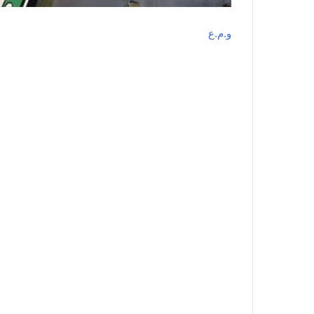
و.م.ع