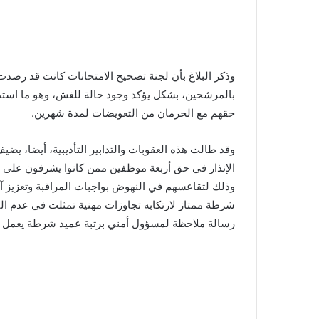
وذكر البلاغ بأن لجنة تصحيح الامتحانات كانت قد رصدت ت
بالمرشحين، بشكل يؤكد وجود حالة للغش، وهو ما استدع
حقهم مع الحرمان من التعويضات لمدة شهرين.
وقد طالت هذه العقوبات والتدابير التأديبية، أيضا، يض
الإنذار في حق أربعة موظفين ممن كانوا يشرفون على ال
وذلك لتقاعسهم في النهوض بواجبات المراقبة وتعزيز آ
شرطة ممتاز لارتكابه تجاوزات مهنية تمثلت في عدم التأط
رسالة ملاحظة لمسؤول أمني برتبة عميد شرطة يعمل ب