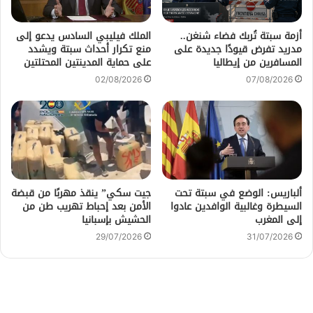
أزمة سبتة تُربك فضاء شنغن..
الملك فيليبي السادس يدعو إلى
مدريد تفرض قيودًا جديدة على
منع تكرار أحداث سبتة ويشدد
المسافرين من إيطاليا
على حماية المدينتين المحتلتين
02/08/2026
07/08/2026
ألباريس: الوضع في سبتة تحت
جيت سكي” ينقذ مهربًا من قبضة
السيطرة وغالبية الوافدين عادوا
الأمن بعد إحباط تهريب طن من
إلى المغرب
الحشيش بإسبانيا
29/07/2026
31/07/2026