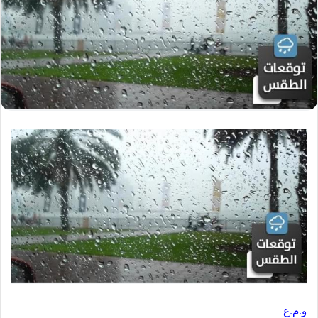
و.م.ع