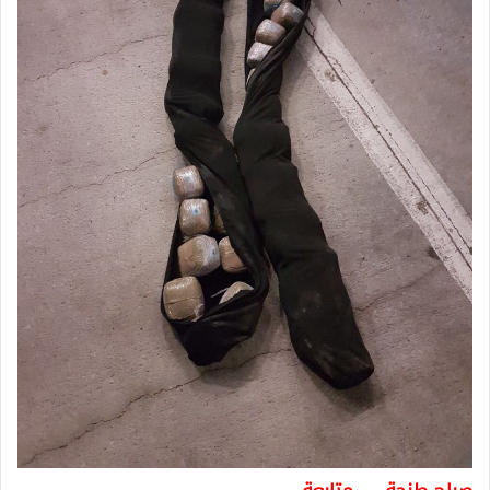
صباح طنجة … متابعة