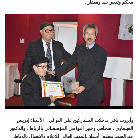
محكم وتدبير جيد ومعقلن.
وأبرزت باقي تدخلات المشاركين على التوالي : الأستاذ إدريس
العيساوي : صحافي وخبير التواصل المؤسساتي بالرباط ، والدكتور
عبدالصمد مطيع : أستاذ بالمعهد العالي للإعلام والإتصال بالرباط