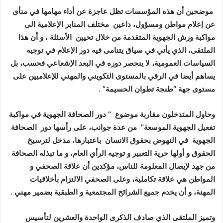
موضحين أن هذه المؤسسات تظل عاجزة عن أداء مهامها في منأى
عن إعلام مواطن ومسؤول، داعين مختلف المنابر الإعلامية الى
مواكبة ورش الجهوية المتقدمة من خلال تحيين الأسئلة ، و أن هذا
الملتقى، الذي يأتي في سياق يتنامى فيه دور الإعلام في توجيه
السياسات العمومية، لا ينحصر دوره في البعد الإشعاعي فحسب، بل
يساهم أيضا في الرقي بالمستوى التكويني والمهني للإعلاميين على
مستوى جهة “طنجة تطوان الحسيمة” .
وحاول المتدخلون مقاربة موضوع ” دور الصحافة الجهوية في مواكبة
تفعيل الجهوية الموسعة”
من عدة جوانب، على رأسها دور الصحافة
الجهوية في النهوض بحقوق الانسان باعتبارها، مدخل لترسيخ
الحقوق و أولها حرية التعبير و توجيه الرأي العام، و ما تبذله الصحافة
من جهد لإيصال المعلومة للناس، مؤكدين أن علاقة الصحفي و
المواطن هي علاقة تكاملية، وعلى الصحفي الالتزام بأخلاقيات
المهنة، و أن يخدم جميع الشرائح المجتمعية و الطبقية بضمير مهني .
وتميز الملتقى الذي صادف الذكرى الواحدة والعشرين لتأسيس