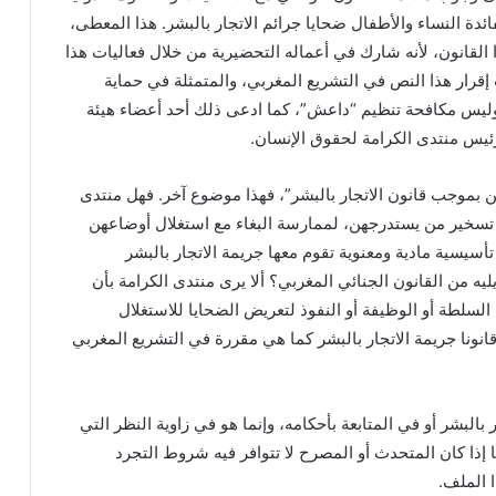
ئدة النساء والأطفال ضحايا جرائم الاتجار بالبشر. هذا المعطى،
ا القانون، لأنه شارك في أعماله التحضيرية من خلال فعاليات هذا
إقرار هذا النص في التشريع المغربي، والمتمثلة في حماية
وليس مكافحة تنظيم “داعش”، كما ادعى ذلك أحد أعضاء هيئة
يس منتدى الكرامة لحقوق الإنسان.
ين بموجب قانون الاتجار بالبشر”، فهذا موضوع آخر. فهل منتدى
و تسخير من يستدرجهن، لممارسة البغاء مع استغلال أوضاعهن
أسيسية مادية ومعنوية تقوم معها جريمة الاتجار بالبشر
عليها وعلى عقوبتها في الفصل 1-448 وما يليه من القانون الجنائي المغربي؟ ألا يرى منتدى الكرامة بأن
لسلطة أو الوظيفة أو النفوذ لتعريض الضحايا للاستغلال
انونا جريمة الاتجار بالبشر كما هي مقررة في التشريع المغربي
البشر أو في المتابعة بأحكامه، وإنما هو في زاوية النظر التي
إذا كان المتحدث أو المصرح لا تتوافر فيه شروط التجرد
 الملف.