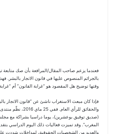
فعندما يزعم صاحب المقال/المرافعة بأن صك متابعة تو
بالجرائم المنصوص عليها في قانون الاتجار بالبشر. فه
وقتها توضيح هل المقصود هو “غرابة القانون” أم “غرابة 
فإذا كان مبعث الاستغراب ناشئ عن “قانون الاتجار بال
والحقائق للرأي العا
(صديق توفيق بوعشرين)، يوما دراسيا بشراكة مع مجل
المغرب”. وقد تميزت فعاليات ذلك اليوم الدراسي بتقدي
والعديد من الشخصيات الحقوقية، لمداخلات شددت على 