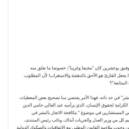
فيق بوعشرين كان “مخيفا وغريبا”، خصوصا ما تعلق منه
ذا يجعل القارئ هو الأحق بالدهشة والاستغراب! لأن المطلوب
المتابعة”؟
بشر” في حد ذاته. فهذا الأمر يقتضي منا تصحيح بعض المعطيات
م. ففي 25 ماي 2016، نظّم منتدى الكرامة لحقوق الإنسان، الذي يرأسه عبد العالي حامي الدين
س المستشارين في موضوع ” مكافحة الاتجار بالبشر في
م كل من وزير العدل والحريات آنذاك، ونائب رئيس المنتدى،
وجوب ملاءمة القانون الوطني مع الاتفاقيات والصكوك الدولية