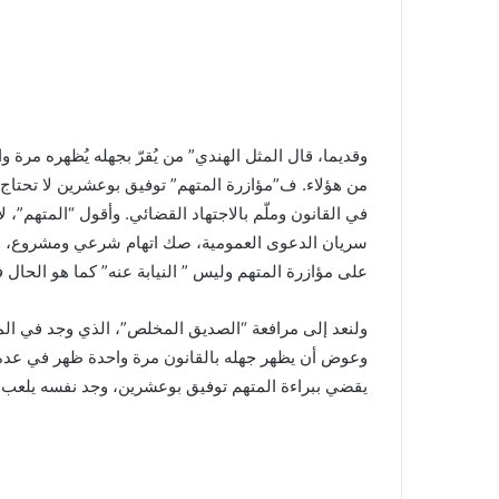
وقديما، قال المثل الهندي” من يُقرّ بجهله يُظهره مرة
من هؤلاء. ف”مؤازرة المتهم” توفيق بوعشرين لا تحتاج
في القانون وملّم بالاجتهاد القضائي. وأقول “المتهم”،
سريان الدعوى العمومية، صك اتهام شرعي ومشروع، وقلت
على مؤازرة المتهم وليس ” النيابة عنه” كما هو الحال ف
ولنعد إلى مرافعة “الصديق المخلص”، الذي وجد في المج
وعوض أن يظهر جهله بالقانون مرة واحدة ظهر في عدة مر
يقضي ببراءة المتهم توفيق بوعشرين، وجد نفسه يلعب دو