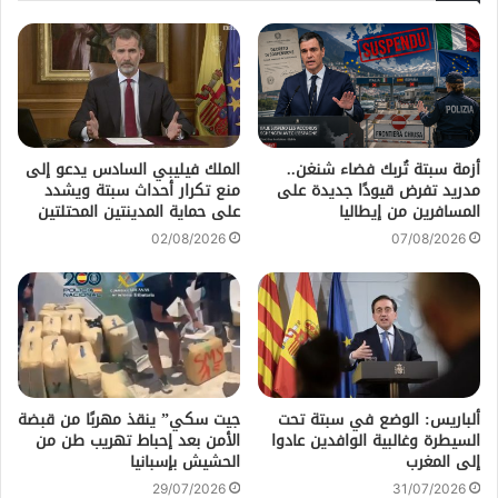
أزمة سبتة تُربك فضاء شنغن..
الملك فيليبي السادس يدعو إلى
مدريد تفرض قيودًا جديدة على
منع تكرار أحداث سبتة ويشدد
المسافرين من إيطاليا
على حماية المدينتين المحتلتين
02/08/2026
07/08/2026
ألباريس: الوضع في سبتة تحت
جيت سكي” ينقذ مهربًا من قبضة
السيطرة وغالبية الوافدين عادوا
الأمن بعد إحباط تهريب طن من
إلى المغرب
الحشيش بإسبانيا
29/07/2026
31/07/2026