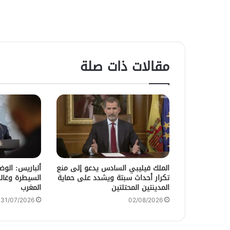
مقالات ذات صلة
الملك فيليبي السادس يدعو إلى منع
ألباريس: الو
تكرار أحداث سبتة ويشدد على حماية
السيطرة وغالب
المدينتين المحتلتين
المغرب
31/07/2026
02/08/2026