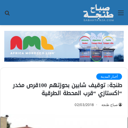
القائمة
بح
عن
أخبار المدينة
طنجة: توقيف شابين بحوزتهم 100قرص مخدر
“اكستازي “قرب المحطة الطرقية
صباح طنجة
02/03/2018