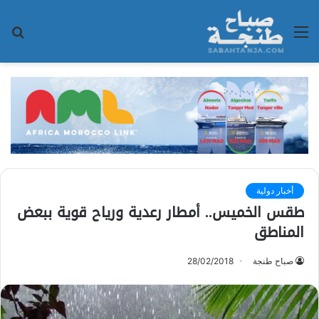
القائمة
بح
عن
أخبار دولية
طقس الخميس.. أمطار رعدية ورياح قوية ببعض
المناطق
صباح طنجة
28/02/2018