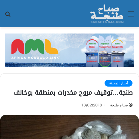
القائمة
بح
عن
أخبار المدينة
طنجة…توقيف مروج مخدرات بمنطقة بوخالف
صباح طنجة
13/02/2018