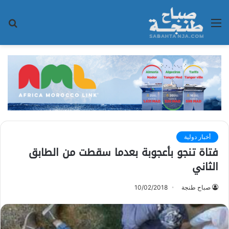
القائمة
بح
عن
أخبار دولية
فتاة تنجو بأعجوبة بعدما سقطت من الطابق
الثاني
صباح طنجة
10/02/2018