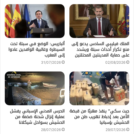
الملك فيليبي السادس يدعو إلى
ألباريس: الوضع في سبتة تحت
منع تكرار أحداث سبتة ويشدد
السيطرة وغالبية الوافدين عادوا
على حماية المدينتين المحتلتين
إلى المغرب
31/07/2026
02/08/2026
جيت سكي” ينقذ مهربًا من قبضة
الحرس المدني الإسباني يفشل
الأمن بعد إحباط تهريب طن من
عملية إنزال شحنة ضخمة من
الحشيش بإسبانيا
الحشيش بسواحل شيكلانا
28/07/2026
29/07/2026