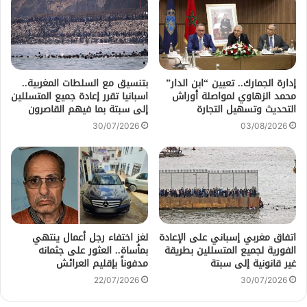
إدارة الجمارك.. تعيين “ابن الدار”
بتنسيق مع السلطات المغربية..
محمد الزهاوي لمواصلة أوراش
اسبانيا تقرر إعادة جميع المتسللين
التحديث وتسهيل التجارة
إلى سبتة بما فيهم القاصرون
30/07/2026
03/08/2026
اتفاق مغربي إسباني على الإعادة
لغز اختفاء رجل أعمال ينتهي
الفورية لجميع المتسللين بطريقة
بمأساة.. العثور على جثمانه
غير قانونية إلى سبتة
مدفوناً بإقليم العرائش
22/07/2026
30/07/2026