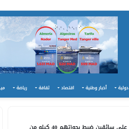
 دولية
أخبار وطنية
اقتصاد
ثقافة
رياضة
ميد
أمن ميناء طنجة المتوسط يلقي القبض على سائقين ضبط بحوزتهم 40 كيلو من