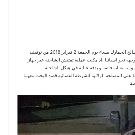
تمكنت مصالح امن ميناء طنجة المتوسط بتعاون مع مصالح الجمارك مساء يوم الجمعة 2 فبراير 2018 من توقيف
جهة نحو اسبانيا ،اذ مكنت عملية تفتيش الشاحنة عبر جهاز
1980 و ( ب.أ) 1982 . تمت احالتهما على المصلحة الولائية للشرطة القضائية قصد البحث معهما
ة .