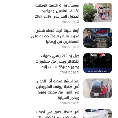
رسمياً.. وزارة التربية الوطنية
تكشف تفاصيل ومواعيد
الدخول المدرسي 2026-2027
07/08/2026
أزمة سبتة تُربك فضاء شنغن..
مدريد تفرض قيودًا جديدة على
المسافرين من إيطاليا
07/08/2026
جيل زد 212 ينفي دعوات
التظاهر ويحذر من منشورات
وصور مفبركة تنسب إليه
07/08/2026
بعد انتشار فيديو أثار الجدل..
أمن طنجة يوقف المتورطين
في الفرار من محطة وقود
ويحجز السيارة
07/08/2026
أمن طنجة يحقق في اختفاء
سيارة كراء بعد تفكيك جهاز