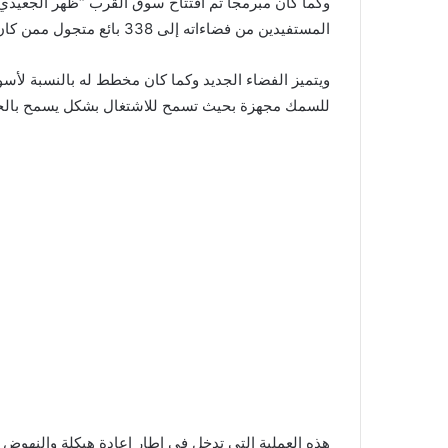
وكما كان مبرمجا تم افتتاح سوق القرب “ظهر الجعيدي” 
المستفيدين من فضاءاته إلى 338 بائع متجول ممن كان يمارسون نشاطاتهم بشكل عشوائي بالحي.
ويتميز الفضاء الجديد وكما كان مخطط له بالنسبة ل
للسمك مجهزة بحيث تسمح للاشتغال بشكل يسمح بالحفا
هذه العملية التي تدخل في إطار إعادة هيكلة والنهوض ب