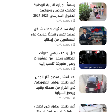
رسمياً.. وزارة التربية الوطنية
تكشف تفاصيل ومواعيد
الدخول المدرسي 2026-2027
07/08/2026
أزمة سبتة تُربك فضاء شنغن..
مدريد تفرض قيودًا جديدة على
المسافرين من إيطاليا
07/08/2026
جيل زد 212 ينفي دعوات
التظاهر ويحذر من منشورات
وصور مفبركة تنسب إليه
07/08/2026
بعد انتشار فيديو أثار الجدل..
أمن طنجة يوقف المتورطين
في الفرار من محطة وقود
ويحجز السيارة
07/08/2026
أمن طنجة يحقق في اختفاء
سيارة كراء بعد تفكيك جهاز