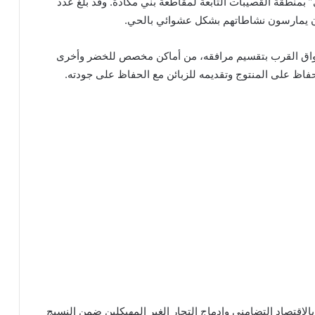
بمنطقة القصيبات التابعة لمقاطعة بني مكادة. وقد بلغ عدد
أسواق القرب بتقسيم مرافقه، من أماكن مخصص للخضر وأخرى
ظ على المنتوج وتقديمه للزبائن مع الحفاظ على جودته.
الاقتصاد التضامني وإدماج التجار الغير المهيكلين ضمن النسيج