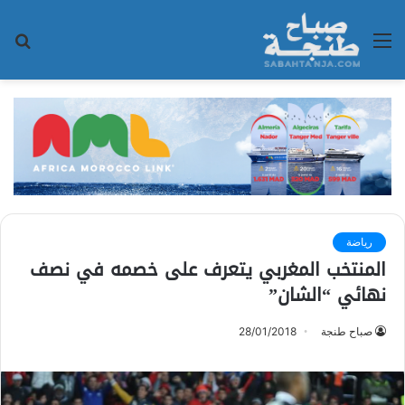
القائمة
بح
عن
رياضة
المنتخب المغربي يتعرف على خصمه في نصف
نهائي “الشان”
صباح طنجة
28/01/2018