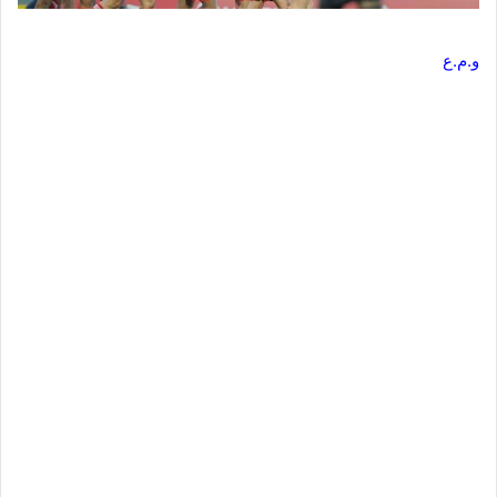
و.م.ع