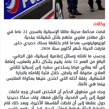
وكالات
قضت محكمة مدينة مالقا الإسبانية بالسجن 22 عاما في
حق مهاجر مغربي متهم بقتل شقيقته ببلدية
توريمولينوس، بعدما قام بخنقها بسلك حديدي حتى
فارقت الحياة شهر أكتوبر سنة 2016.
وحسب ما نقلته وسائل إعلامية إسبانية، فإن الجاني،
البالغ من العمر 52 عاما، يقيم بشكل دائم بالمغرب، إضافة
إلى أنه يعاني مرضا يستدعي سفره إلى إسبانيا لتقلي
العلاج، مضيفة أنه يقطن، خلال فترة إقامته بالجارة
الشمالية، رفقة أخته التي اعتدى عليها بمكواة الملابس
بينما هي نائمة.
وجاء في منطوق الحكم أن الشخص المدان وجه لكمات
قوية إلى رأس الضحية، وأغلق فمها، ولف سلكا حديديا
حول عنقها إلى أن لفظت أنفاسها الأخيرة، وبعد ذلك قام
بتغطية الجثة بقطعة قماش كبيرة، قبل أن يقوم بتغيير