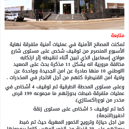
متابعة
تمكنت المصالح الأمنية في عمليات أمنية متفرقة نهاية
الأسبوع المنصرم من توقيف شخص على مستوى شارع
مولاي إسماعيل الذي تبين أثناء تنقيطه إثر ارتكابه
مخالفة مرورية انه يشكل 11 مذكرة بحث على الصعيد
االوطني 10 منها صادرة عن امن الجديدة وواحدة عن
ولاية امن القنيطرة كلهم من أجل الاتجار في المخدرات .
وعلى مستوى المحطة الطرقية تم توقيف 4 أشخاص في
عمليات متفرقة ضبطت بحوزتهم ما مجموعه 199 قرص
مخدر من نوع(اكستازي).
كما تم توقيف 5 اشخاص على مستوى زنقة
احفير(النجمة)
من اجل حيازة وترويج الخمور المهربة حيث تم ضبط
بحوزتهم على 39 قنينة من الخمر المهرب كانوا يروجونها