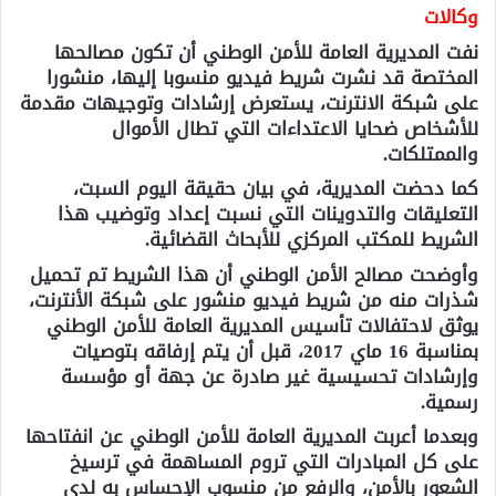
وكالات
نفت المديرية العامة للأمن الوطني أن تكون مصالحها
المختصة قد نشرت شريط فيديو منسوبا إليها، منشورا
على شبكة الانترنت، يستعرض إرشادات وتوجيهات مقدمة
للأشخاص ضحايا الاعتداءات التي تطال الأموال
والممتلكات.
كما دحضت المديرية، في بيان حقيقة اليوم السبت،
التعليقات والتدوينات التي نسبت إعداد وتوضيب هذا
الشريط للمكتب المركزي للأبحاث القضائية.
وأوضحت مصالح الأمن الوطني أن هذا الشريط تم تحميل
شذرات منه من شريط فيديو منشور على شبكة الأنترنت،
يوثق لاحتفالات تأسيس المديرية العامة للأمن الوطني
بمناسبة 16 ماي 2017، قبل أن يتم إرفاقه بتوصيات
وإرشادات تحسيسية غير صادرة عن جهة أو مؤسسة
رسمية.
وبعدما أعربت المديرية العامة للأمن الوطني عن انفتاحها
على كل المبادرات التي تروم المساهمة في ترسيخ
الشعور بالأمن، والرفع من منسوب الإحساس به لدى