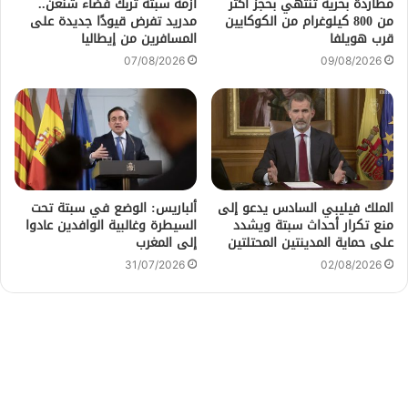
مطاردة بحرية تنتهي بحجز أكثر
أزمة سبتة تُربك فضاء شنغن..
من 800 كيلوغرام من الكوكايين
مدريد تفرض قيودًا جديدة على
قرب هويلفا
المسافرين من إيطاليا
07/08/2026
09/08/2026
الملك فيليبي السادس يدعو إلى
ألباريس: الوضع في سبتة تحت
منع تكرار أحداث سبتة ويشدد
السيطرة وغالبية الوافدين عادوا
على حماية المدينتين المحتلتين
إلى المغرب
31/07/2026
02/08/2026