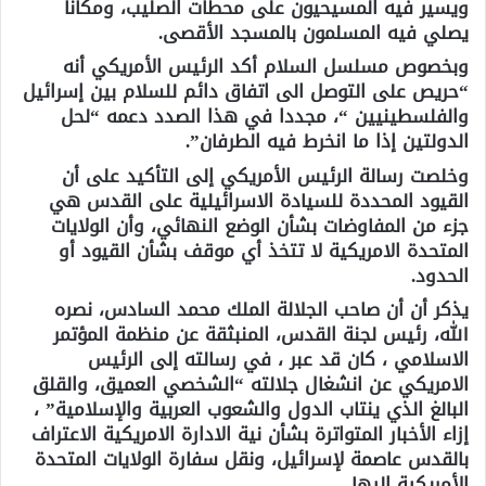
ويسير فيه المسيحيون على محطات الصليب، ومكانا
يصلي فيه المسلمون بالمسجد الأقصى.
وبخصوص مسلسل السلام أكد الرئيس الأمريكي أنه
“حريص على التوصل الى اتفاق دائم للسلام بين إسرائيل
والفلسطينيين “، مجددا في هذا الصدد دعمه “لحل
الدولتين إذا ما انخرط فيه الطرفان”.
وخلصت رسالة الرئيس الأمريكي إلى التأكيد على أن
القيود المحددة للسيادة الاسرائيلية على القدس هي
جزء من المفاوضات بشأن الوضع النهائي، وأن الولايات
المتحدة الامريكية لا تتخذ أي موقف بشأن القيود أو
الحدود.
يذكر أن أن صاحب الجلالة الملك محمد السادس، نصره
الله، رئيس لجنة القدس، المنبثقة عن منظمة المؤتمر
الاسلامي ، كان قد عبر ، في رسالته إلى الرئيس
الامريكي عن انشغال جلالته “الشخصي العميق، والقلق
البالغ الذي ينتاب الدول والشعوب العربية والإسلامية” ،
إزاء الأخبار المتواترة بشأن نية الادارة الامريكية الاعتراف
بالقدس عاصمة لإسرائيل، ونقل سفارة الولايات المتحدة
الأمريكية إليها.