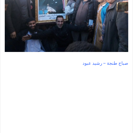
صباح طنجة – رشيد عبود