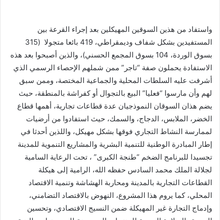
واستفاد من هذين السوقين المهيكلين بعد إجراء القرعة بين
المستفيدين بشكل شفاف وديمقراطي، 419 بائعا متجولا (315
بسوق الوردة، 104 بسوق المجمع الحسني)، والذين أصبحوا بعد هذه
الاستفادة يحملون صفة “تاجر” ممن شملهم الإحصاء الرسمي الذي
أشرفت عليه السلطات المحلية والجماعية المختصة، وممن سبق
لهم وأن مارسوا “فعليا” البيع بالتجوال أو كفراشة بالمنطقة، حيث
يضم هذان السوقان النموذجيان عدة قطاعات تجارية، أهمها قطاع
الخضر، الملابس، الدجاج، والسمك، حيث استفادوا من أرضيات
لممارسة النشاط التجاري فوقها بشكل مهيكل، واللذين أحدثا في
إطار المبادرة الوطنية للتنمية البشرية والمشاريع التنموية للمدينة
تجسيدا للبرنامج الضخم “طنجة الكبرى” ، تحت الرعاية السامية
لجلالة الملك محمد السادس حفظه الله، الرامية إلى هيكلة
القطاعات التجارية بالمدينة ومحاربة الهشاشة وتنمية الاقتصاد
المحلي، كما يروم هذا المشروع، النهوض بالاقتصاد التضامني،
وإدماج التجارة غير المهيكلة ضمن النسيج الاقتصادي، وتحسين