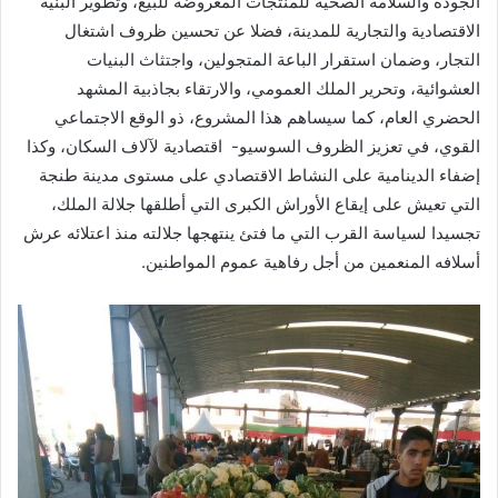
الجودة والسلامة الصحية للمنتجات المعروضة للبيع، وتطوير البنية
الاقتصادية والتجارية للمدينة، فضلا عن تحسين ظروف اشتغال
التجار، وضمان استقرار الباعة المتجولين، واجتثاث البنيات
العشوائية، وتحرير الملك العمومي، والارتقاء بجاذبية المشهد
الحضري العام، كما سيساهم هذا المشروع، ذو الوقع الاجتماعي
القوي، في تعزيز الظروف السوسيو- اقتصادية لآلاف السكان، وكذا
إضفاء الدينامية على النشاط الاقتصادي على مستوى مدينة طنجة
التي تعيش على إيقاع الأوراش الكبرى التي أطلقها جلالة الملك،
تجسيدا لسياسة القرب التي ما فتئ ينتهجها جلالته منذ اعتلائه عرش
أسلافه المنعمين من أجل رفاهية عموم المواطنين.