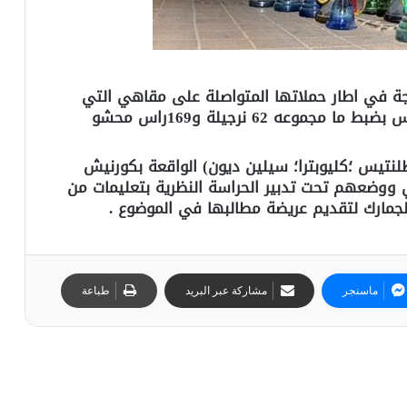
نجة في اطار حملاتها المتواصلة على مقاهي التي
تقدم مواد مضرة بالصحة(الشيشة) بتاريخ الامس بضبط ما مجموعه 62 نرجيلة و169راس محشو
نتيس ؛كليوبترا؛ سيلين ديون) الواقعة بكورنيش
ووضعهم تحت تدبير الحراسة النظرية بتعليمات من
الجمارك لتقديم عريضة مطالبها في الموضوع .
ماسنجر
مشاركة عبر البريد
طباعة