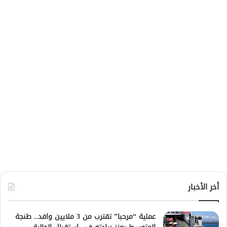
أخر الأخبار
عملية “مرحبا” تقترب من 3 ملايين وافد.. طنجة