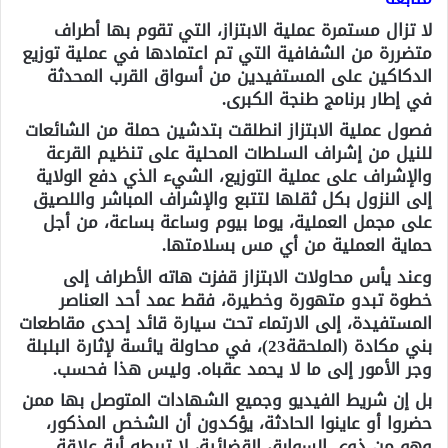
لا تزال مستمرة عملية الابتزاز، التي تقوم بها أطراف
متضررة من الشفافية التي تم اعتمادها في عملية توزيع
الدكاكين على المستفيدين من أسواق القرب المحدثة
في إطار برنامج طنجة الكبرى.
فصول عملية الابتزاز انطلقت بتدشين حملة من الشائعات
للنيل من إشراف السلطات المحلية على تنظيم القرعة
والإشراف على عملية التوزيع، الشيء الذي دفع الولاية
إلى النزول بكل ثقلها لتتبع والإشراف المباشر واللصيق
على مجمل العملية، يوما بيوم وساعة بساعة، من أجل
حماية العملية من أي مس بسلامتها.
وعند يأس محاولات الابتزاز قفزت هاته الأطراف إلى
خطوة تبدو متهورة وخطيرة، فقط عمد أحد العناصر
المستفيدة، إلى الارتماء تحت سيارة قائد إحدى مقاطعات
بني مكادة (الملحقة23)، في محاولة يائسة لإثارة البلبلة
وجر الأمور إلى ما لا يحمد عقباه. وليس هذا فحسب.
بل إن شريط الفيديو وجميع الشهادات المتوصل بها ممن
حضروا أو عاينوا الحادثة، يؤكدون أن الشخص المذكور،
وهو من ذوي السوابق القضائية، لا تربطه أية علاقة