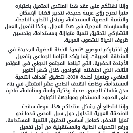
وإننا نهنئكم على عقد هذا المنتدى المتميز، باعتباره
منبرا لطرح رؤى عربية جديدة، لتدبير قضايا الإسكان
والتنمية الحضرية المستدامة، وتبادل التجارب الناجحة،
والممارسات المجدية في هذا المجال، وكذا لتفعيل العمل
التشاركي لتحقيق تنمية متوازنة ومستدامة، وتحسين
ظروف الحياة للشعوب العربية.
إن اختياركم لموضوع “تنفيذ الخطة الحضرية الجديدة في
المنطقة العربية”، إنما يؤكد التزامنا الجماعي بتفعيل
الأجندة الحضرية، التي تبناها المجتمع الدولي في المؤتمر
الثالث، الذي احتضنته الإكوادور، خلال شهر أكتوبر
الماضي، وبتعزيز أجندة 2030، لتحقيق أهداف التنمية
المستدامة، وخاصة الهدف الحادي عشر المتمثل في بناء
مدن شاملة للجميع، صحية وذكية وآمنة ومتأقلمة، قادرة
على الصمود المستدام ومواجهة الكوارث.
وإننا لنتطلع أن يشكل منتداكم هذا، فرصة سانحة
للمنطقة العربية للتداول حول سبل المضي قدما نحو
تعزيز التحضر، كعامل أساسي لتحقيق التنمية المستدامة،
ورفع التحديات الحالية والمستقبلية من أجل تفعيل