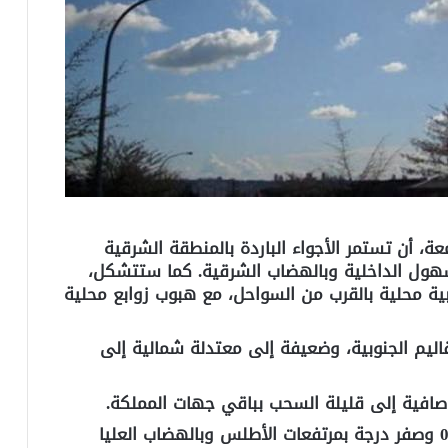
عة، أن تستمر الأجواء الباردة بالمنطقة الشرقية
لسهول الداخلية وبالهضاب الشرقية. كما ستتشكل،
ة محلية بالقرب من السواحل، مع هبوب زوابع محلية
ليم الجنوبية، وضعيفة إلى معتدلة شمالية إلى
فية إلى قليلة السحب بباقي جهات المملكة.
وستتراوح درجات الحرارة الدنيا ما بين ناقص 06 وصفر درجة بمرتفعات الأطلس وبالهضاب العليا