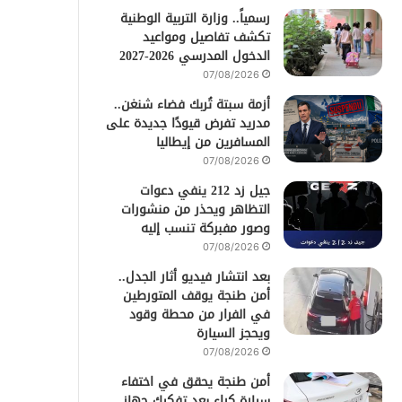
رسمياً.. وزارة التربية الوطنية
تكشف تفاصيل ومواعيد
الدخول المدرسي 2026-2027
07/08/2026
أزمة سبتة تُربك فضاء شنغن..
مدريد تفرض قيودًا جديدة على
المسافرين من إيطاليا
07/08/2026
جيل زد 212 ينفي دعوات
التظاهر ويحذر من منشورات
وصور مفبركة تنسب إليه
07/08/2026
بعد انتشار فيديو أثار الجدل..
أمن طنجة يوقف المتورطين
في الفرار من محطة وقود
ويحجز السيارة
07/08/2026
أمن طنجة يحقق في اختفاء
سيارة كراء بعد تفكيك جهاز