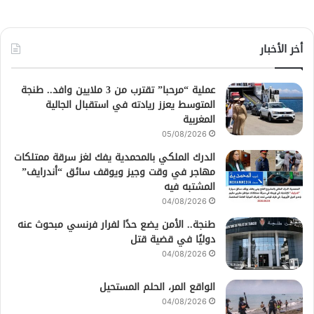
أخر الأخبار
عملية “مرحبا” تقترب من 3 ملايين وافد.. طنجة
المتوسط يعزز ريادته في استقبال الجالية
المغربية
05/08/2026
الدرك الملكي بالمحمدية يفك لغز سرقة ممتلكات
مهاجر في وقت وجيز ويوقف سائق “أندرايف”
المشتبه فيه
04/08/2026
طنجة.. الأمن يضع حدًا لفرار فرنسي مبحوث عنه
دوليًا في قضية قتل
04/08/2026
الواقع المر، الحلم المستحيل
04/08/2026