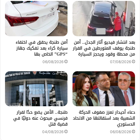
بعد انتشار فيديو أثار الجدل.. أمن
أمن طنجة يحقق في اختفاء
طنجة يوقف المتورطين في الفرار
سيارة كراء بعد تفكيك جهاز
من محطة وقود ويحجز السيارة
“GPS” الخاص بها
06/08/2026
07/08/2026
دعاء أحيدار تعزز صفوف الحركة
طنجة.. الأمن يضع حدًا لفرار
الشعبية بعد استقالتها من الاتحاد
فرنسي مبحوث عنه دوليًا في
الدستوري
قضية قتل
04/08/2026
06/08/2026