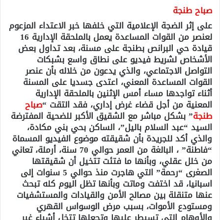
صباح طنجة
على إثر الضجة الإعلامية التي خلفها خبر الاعتداء المزعوم
لعنصر من القوات المساعدة يعمل بالملحقة الإدارية 16
قيادة حي البرانص بطنجة على مسنة، بعد تداول بعض
الأشخاص لشريط فيديو على نطاق واسع بشبكات
التواصل الاجتماعي، والذي يدعون من خلاله بأن عنصر
القوات المساعدة المعني، اعتدى جسديا على المسنة
أثناء تواجدها مساء أمس الإثنين بالملحقة الإدارية
المعنية من أجل قضاء غرض إداري، فقد التقت “
صباح
طنجة
” بشكل مباشر مع الشقيق الأكبر للضحية المفترضة
السيد “عبد السلام باليل”، الساكن بحي بني مكادة،
والذي أكد للجريدة بأن شقيقته موضوع الفيديو المسماة
“فاطنة” ، البالغة من العمر حوالي 70 سنة، أرملة، تعاني
من خلل عقلي، وبأنها ما فتئت تتخيل أن شقيقتها
الصغرى “رحمة” التي هاجرت منذ حوالي 5 سنوات إلى
اسبانيا، قد اختفت وماتت وبأنها تظل اليوم كله تبحث
عنها متنقلة بين مصالح الأمن والقيادات والمستشفيات
ومستودع الأموات، بسبب مرض الوسواس القهري
والأوهام التي تسيطر عليها وتجعلها تتخل أشياء غير