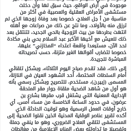
موجودة في أرض الواقع، حيث سبق لها وأن دخلت
مستشفى الأمراض العقلية والعصبية في أكثر من
مناسبة من أ جل العلاج، خصوصا بعد وفاة زوجها الذي لم
ترزق منه بالأولاد، وما نتج عن ذلك من صراعات مع أهله
انتهت بطردها من بيت الزوجية بالحي الجديد، لتنتقل بعد
ذلك للعيش مع أخيها الأكبر عبد السلام بحي بني مكادة
لحد الآن، مستبعدا واقعة اعتداء “المخازني” عليها،
خصوصا لتضارب أقوالها الغير متزنة، حسب تصريحاته
المباشرة للجريدة.
إلى ذلك، فقد تقدم صباح اليوم الثلاثاء، وبشكل تلقائي
أمام السلطات المختصة، أحد الشهود العيان في النازلة،
المسمى (زبير.ن)، مستخدم، للتصريح وبشكل رسمي بأنه
هو أول من شاهد الضحية ملقاة جوار مقر الملحقة
الإدارية المعنية التي يشتغل قرب مقرها بشارع بن
عرضون، في حدود الساعة الخامسة من مساء أمس، أي
خارج أوقات العمل الرسمية وهو توقيت الحادثة الذي
أكده تقرير عناصر الوقاية المدنية الذين نقلوا الضحية إلى
المستشفى لتلقي العلاج الضروري، وهو ما ينفي جملة
وتفصيلا ما تداولته بعض المنابر الإعلامية من مغالطات