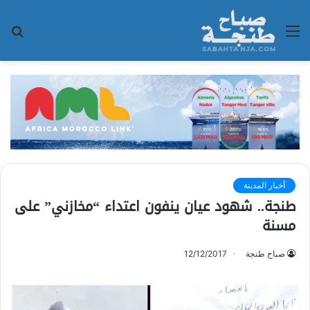
القائمة
بح
عن
أخبار المدينة
طنجة.. شهود عيان ينفون اعتداء “مخازني” على
مسنة
صباح طنجة
12/12/2017