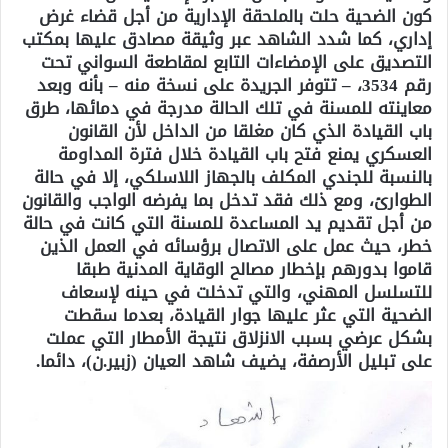
كون الضحية حلت بالملحقة الإدارية من أجل قضاء غرض
إداري، كما شدد الشاهد عبر وثيقة مصادق عليها بمكتب
التصديق على الإمضاءات التابع لمقاطعة السواني تحت
رقم 3534، – تتوفر الجريدة على نسخة منه – بأنه وبعد
معاينته للمسنة في تلك الحالة مدرجة في دمائها، طرق
باب القيادة الذي كان مغلقا من الداخل لأن القانون
العسكري يمنع فتح باب القيادة خلال فترة المداومة
بالنسبة للجندي المكلف بالجهاز اللاسلكي، إلا في حالة
الطوارئ، ومع ذلك فقد تدخل بما يفرضه الواجب والقانون
من أجل تقديم يد المساعدة للمسنة التي كانت في حالة
خطر، حيث عمل على الاتصال برؤسائه في العمل الذين
قاموا بدورهم بإخطار مصالح الوقاية المدنية طبقا
للتسلسل المهني، والتي تدخلت في حينه لإسعاف
الضحية التي عثر عليها جوار القيادة، بعدما سقطت
بشكل عرضي بسبب الانزلاق نتيجة الأمطار التي عملت
على تبليل الأرصفة، يضيف شاهد العيان (زبير.ن)، دائما.