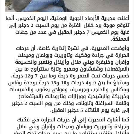
أعلنت مديرية الأرصاد الجوية الوطنية، اليوم الخميس، أنها
تتوقع موجة برد خلال الفترة من يوم السبت 2 دجنبر إلى
غاية يوم الخميس 7 دجنبر المقبل في عدد من جهات
المملكة.
وأوضحت المديرية، في نشرة إنذارية خاصة، أن درحات
الحرارة في جرادة وفكيك وتاوريرت وبولمان وميدلت
وإفران وخنيفرة وبني ملال وأزيلال وتنغير والحسيمة
(المرتفعات) وشفشاون وصفرو وتازة ستتراوح ما بين
خمس درجات تحت الصفر و0 درجة وما بين 7 و12 درجة،
وستبلغ ما بين 0 و4 درجات و10 و15 درجة بوجدة وفاس
ومكناس والحاجب وجرسيف ومولاي يعقوب والخميسات
وخريبكة والرشيدية وورزازات وتارودانت (المرتفعات)
وقلعة السراغنة وتاونات، وذلك من يوم السبت 2 دجنبر
إلى غاية يوم الثلاثاء 5 دجنبر المقبل.
كما أشارت المديرية إلى أن درجات الحرارة في فكيك
وجرادة وتاوريرت وبولمان وميدلت وإفران وبني ملال
وأزيلال وتنغير ستتراوح ما بين سبع درجات تحت الصفر