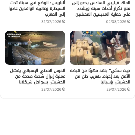
الملك فيليبي السادس يدعو إلى
ألباريس: الوضع في سبتة تحت
منع تكرار أحداث سبتة ويشدد
السيطرة وغالبية الوافدين عادوا
على حماية المدينتين المحتلتين
إلى المغرب
31/07/2026
02/08/2026
جيت سكي” ينقذ مهربًا من قبضة
الحرس المدني الإسباني يفشل
الأمن بعد إحباط تهريب طن من
عملية إنزال شحنة ضخمة من
الحشيش بإسبانيا
الحشيش بسواحل شيكلانا
28/07/2026
29/07/2026